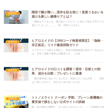
階段で膝が痛い…湿布を貼る前に！直接うるおいを
健康関連
届ける新しい膝痛ケアとは？
「階段を下りるとき、膝のあたりがピキッと痛んで思わず手すりを
掴んでしまった……」「朝、布団から出ると...
ヒアロエイドの【JANコード検索者限定】「偽物・
健康関連
非正規店」リスク徹底排除ガイド
ヒアロエイドの購入を検討し、商品の情報確認を進めているあなた
は、非常に慎重で賢明な消費者です。この段...
ヒアロエイドの口コミを調査！湿布・注射との効
健康関連
果、成分を比較：プレゼントに最適
「膝の違和感に悩んでいるけれど、病院に行くのは大変…」「湿布
は一時しのぎだし、母や父に何か良いものを...
トトノエライト クーポン 学割、プレーン新機種の
健康関連
最安値で損をしない公式サイトの詳細
朝、目が覚めた瞬間に「また起きられなかった……」と絶望的な気