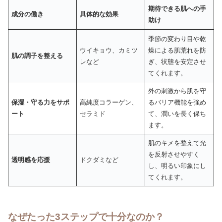
期待できる肌への手
成分の働き
具体的な効果
助け
季節の変わり目や乾
ウイキョウ、カミツ
燥による肌荒れを防
肌の調子を整える
レなど
ぎ、状態を安定させ
てくれます。
外の刺激から肌を守
保湿・守る力をサポ
高純度コラーゲン、
るバリア機能を強め
ート
セラミド
て、潤いを長く保ち
ます。
肌のキメを整えて光
を反射させやすく
透明感を応援
ドクダミなど
し、明るい印象にし
てくれます。
なぜたった3ステップで十分なのか？