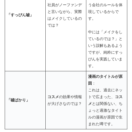
社員がノーファンデ
う会社のルールを体
と言いながら、実際
現しているからで
「すっぴん嘘」
はメイクしているの
す。
では？
中には「メイクをし
ているのでは？」と
いう誤解もあるよう
ですが、純粋にすっ
ぴんを実践していま
す。
漫画のタイトルが原
因
：
これは、過去にネッ
コスメ
の効果や情報
トで広まった、
コス
「噓ばかり」
が大げさなのでは？
メ
とは関係ない、ち
ょっと過激なタイト
ルの漫画が原因で生
まれた噂です。