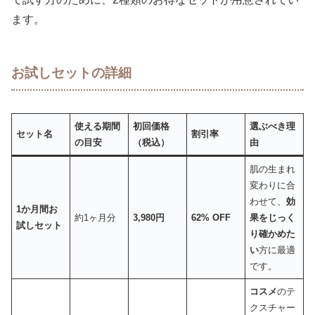
ます。
お試しセットの詳細
使える期間
初回価格
選ぶべき理
セット名
割引率
の目安
（税込）
由
肌の生まれ
変わりに合
わせて、
効
1か月間お
約1ヶ月分
3,980円
62% OFF
果をじっく
試しセット
り確かめた
い
方に最適
です。
コスメ
のテ
クスチャー