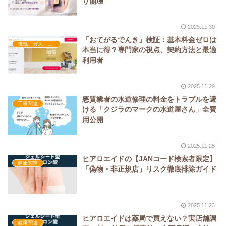
り崩壊
2025.11.30
「おてがるでんき」検証：基本料金ゼロは
電気、ガス、水道（光熱費）
本当に得？専門家の視点、契約方法と最適
利用者
2025.11.29
悪質業者の水道修理の料金をトラブルを避
工事関連
ける「クジラのマークの水道屋さん」全費
用公開
2025.11.25
ヒアロエイドの【JANコード検索者限定】
健康関連
「偽物・非正規店」リスク徹底排除ガイド
2025.11.23
ヒアロエイドは薬局で買えない？実店舗調
健康関連