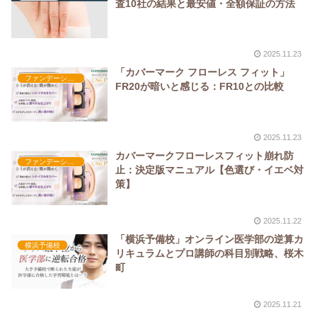
査10社の結果と最安値・全額保証の方法
2025.11.23
「カバーマーク フローレス フィット」
ファンデーション
FR20が暗いと感じる：FR10との比較
2025.11.23
カバーマークフローレスフィット崩れ防
ファンデーション
止：決定版マニュアル【色選び・イエベ対
策】
2025.11.22
「横浜予備校」オンライン医学部の逆算カ
横浜予備校
リキュラムとプロ講師の科目別戦略、桜木
町
2025.11.21