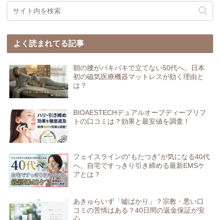
よく読まれてる記事
朝の腰がバキバキで立てない50代へ。日本
初の磁気医療機器マットレスが効く理由と
は？
BIOAESTECHデュアルオーブディープリフ
トの口コミは？効果と最安値を調査！
フェイスラインの“もたつき”が気になる40代
へ。自宅ですっきり引き締める最新EMSケ
アとは？
あきゅらいず「嘘ばかり」？宗教・悪い口
コミの苦情はある？40日間の返金保証が安
心