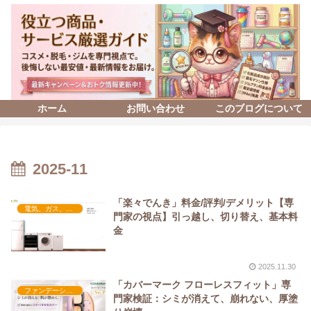
ホーム
お問い合わせ
このブログについて
2025-11
「楽々でんき」料金/評判/デメリット【専
電気、ガス、水道（光熱費）
門家の視点】引っ越し、切り替え、基本料
金
2025.11.30
「カバーマーク フローレスフィット」専
ファンデーション
門家検証：シミが消えて、崩れない、厚塗