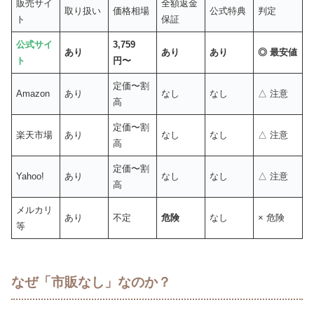
販売サイ
全額返金
取り扱い
価格相場
公式特典
判定
ト
保証
公式サイ
3,759
あり
あり
あり
◎ 最安値
ト
円〜
定価〜割
Amazon
あり
なし
なし
△ 注意
高
定価〜割
楽天市場
あり
なし
なし
△ 注意
高
定価〜割
Yahoo!
あり
なし
なし
△ 注意
高
メルカリ
あり
不定
危険
なし
× 危険
等
なぜ「市販なし」なのか？