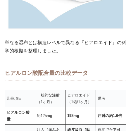
単なる湿布とは構造レベルで異なる『ヒアロエイド』の科
学的根拠を整理しました。
ヒアルロン酸配合量の比較データ
一般的な注射
ヒアロエイド
比較項目
備考
（1ヶ月）
（1箱/1ヶ月）
ヒアルロン酸
約125mg
198mg
注射の約1.6倍
量
注入（痛みあ
経皮吸収（貼
自宅でケア可