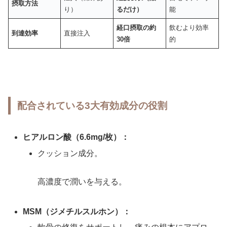
摂取方法
り）
るだけ）
能
経口摂取の約
飲むより効率
到達効率
直接注入
30倍
的
配合されている3大有効成分の役割
ヒアルロン酸（6.6mg/枚）：
クッション成分。
高濃度で潤いを与える。
MSM（ジメチルスルホン）：