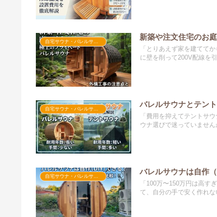
新築や注文住宅のお
自宅サウナ・バレルサウナ
「とりあえず家を建ててか
に壁を削って200V配線を引き
バレルサウナとテン
自宅サウナ・バレルサウナ
「費用を抑えてテントサウ
ウナ選びで迷っていませんか
バレルサウナは自作（
自宅サウナ・バレルサウナ
「100万〜150万円は高
て、自分の手で安く作れない.