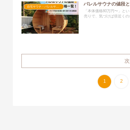
バレルサウナの値段
自宅サウナ・バレルサウナ
「本体価格80万円〜」と
売りで、気づけば倍近くの金
次
1
2