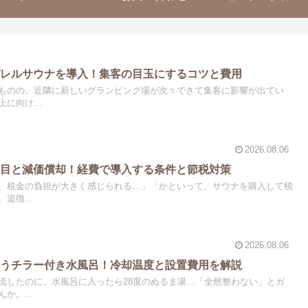
バレルサウナを導入！集客の目玉にするコツと費用
ものの、近隣に新しいグランピング場が次々できて集客に影響が出てい
に向け...
2026.08.06
科目と減価償却！経費で導入する条件と節税対策
、税金の負担が大きく感じられる…」「かといって、サウナを購入して税
追徴...
2026.08.06
整うチラー付き水風呂！冷却温度と設置費用を解説
流したのに、水風呂に入ったら28度のぬるま湯…「全然整わない」とガ
か。...