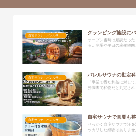
グランピング施設に
自宅サウナ・バレルサウナ
オープン当時は順調だった
る…冬場や平日の稼働率向上
バレルサウナの勘定
自宅サウナ・バレルサウナ
「事業で得た利益に対して
務調査で私物だと判定され、
自宅サウナで真夏も
自宅サウナ・バレルサウナ
せっかく自宅サウナで汗を
ッカリした経験はありません