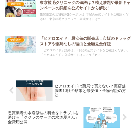
東京植毛クリニックの値段は？植え放題や最新キャ
健康関連
ンペーンの詳細を公式サイトから解説！
期間限定の1万円割引クーポンは↓下記の公式サイトをご確認くだ
さい。東京植毛クリニック！公式サイトはコ...
「ヒアロエイド」最安値の販売店：市販のドラッグ
健康関連
ストアや薬局なしの理由と全額返金保証
「ヒアロエイド」詳細は、↓下記の公式サイトをご確認ください。
「ヒアロエイド」公式サイトはコチラ「ヒア...
ヒアロエイドは薬局で買えない？実店舗
調査10社の結果と最安値・全額保証の方
法
悪質業者の水道修理の料金をトラブルを
避ける「クジラのマークの水道屋さん」
全費用公開