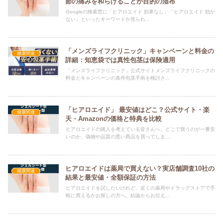
節の痛みを和らげることが目的の湿布
Googleの検索窓に「ヒアロエイド 効果なし」「ヒアロエイド 効か
ない」といったキーワードが見られ...
「メンズライフクリニック」キャンペーンと料金の
健康関連
詳細：知恵袋では真性包茎は保険適用
「メンズライフクリニック」公式サイトメンズライフクリニックの
料金とキャンペーンの条件包茎手術を検討さ...
「ヒアロエイド」 最安値はどこ？公式サイト・楽
健康関連
天・Amazonの価格と特典を比較
ヒアロエイドの購入を考えている皆さんへ。どこで買うのが一番安
いのか、偽物や品質の悪い商品を買ってしま...
ヒアロエイドは薬局で買えない？実店舗調査10社の
健康関連
結果と最安値・全額保証の方法
ヒアロエイドを試したいけれど、近くの薬局やドラッグストアで手
軽に買えるかお探しの方へ。結論からお伝え...