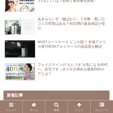
トの口コミは？効果と最安値を調査！
あきゅらいず「嘘ばかり」？宗教・悪い口
コミの苦情はある？40日間の返金保証が安
心
MVSTスーツケース どこの国？ 本場アメリ
カ発TREVAアルミケースの高品質を解説
フェイスラインの“もたつき”が気になる40代
へ。自宅ですっきり引き締める最新EMSケ
アとは？
新着記事
グランピング施設にバレルサウナを導
メニュー
ホーム
検索
トップ
サイドバー
入！集客の目玉にするコツと費用