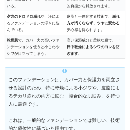
いる。
的負担から解放されます。
夕方のドロドロ崩れ
や、汗によ
皮脂と一体化する技術で、
崩れ
るファンデーションの浮きに悩
方が汚くならず、ツヤに変わる
んでいる。
安心感を得られます。
乾燥肌
で、カバー力の高いファ
高い保湿成分と柔軟な膜で、
一
ンデーションを使うと小じわや
日中乾燥によるシワのヨレを防
シワが目立ってしまう。
ぎます
。
このファンデーションは、カバー力と保湿力を両立さ
せる設計のため、特に乾燥による小ジワや、皮脂によ
るテカリ崩れの両方に悩む「複合的な肌悩み」を持つ
人に最適です。
これは、一般的なファンデーションでは難しい、技術
的な優位性に基づいた理由です。