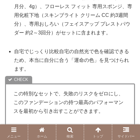
月分、4g）、フローレス フィット 専用スポンジ、専
用化粧下地（スキンブライト クリーム CC 約3週間
分）、専用おしろい（フェイスアップ プレストパウ
ダー 約2～3回分）がセットに含まれます。
自宅でじっくり比較自宅の自然光で色を確認できる
ため、本当に自分に合う「運命の色」を見つけられ
ます。
この特別なセットで、失敗のリスクをゼロにし、
このファンデーションの持つ最高のパフォーマン
スを最初から引き出すことができます。
失敗を回避するための、最も合理的で確実な一歩
メニュー
ホーム
検索
トップ
サイドバー
を踏み出しましょう。