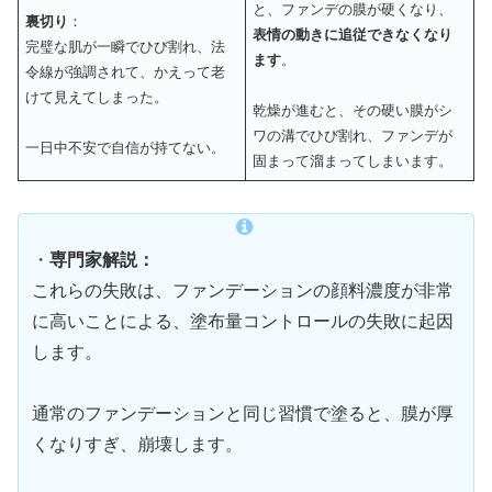
と、ファンデの膜が硬くなり、
裏切り
：
表情の動きに追従できなくなり
完璧な肌が一瞬でひび割れ、法
ます
。
令線が強調されて、かえって老
けて見えてしまった。
乾燥が進むと、その硬い膜がシ
ワの溝でひび割れ、ファンデが
一日中不安で自信が持てない。
固まって溜まってしまいます。
・
専門家解説：
これらの失敗は、ファンデーションの顔料濃度が非常
に高いことによる、塗布量コントロールの失敗に起因
します。
通常のファンデーションと同じ習慣で塗ると、膜が厚
くなりすぎ、崩壊します。