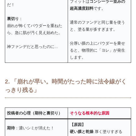
フィットは
コンシーラー並みの
だ！
超高濃度顔料
です。
裏切り
：
通常のファンデと同じ量を使う
崩れが怖くてパウダーを重ねた
と、塗る量が多すぎます。
ら、急に肌が汚く見え始めた。
分厚い膜の上にパウダーを乗せ
神ファンデだと思ったのに…
ると、物理的に「ヨレ」が発生
します。
2. 「崩れが早い。時間がたった時に法令線がく
っきり残る」
投稿者の心理（期待と裏切り）
そうなる根本的な原因
【原因】
期待
：濃いシミが消えた！
硬い膜と乾燥
厚く塗りすぎる