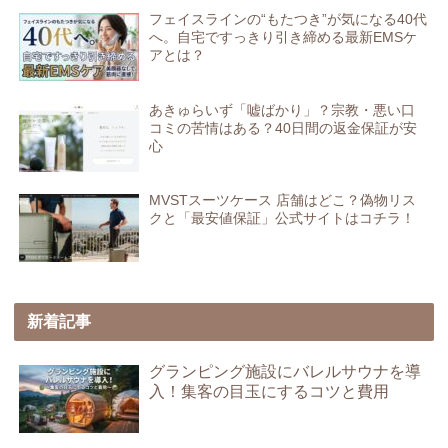
フェイスラインの“もたつき”が気になる40代
へ。自宅ですっきり引き締める最新EMSケ
アとは？
あきゅらいず「嘘ばかり」？宗教・悪い口
コミの苦情はある？40日間の返金保証が安
心
MVSTスーツケース 店舗はどこ？偽物リス
クと「最安値保証」公式サイトはコチラ！
新着記事
グランピング施設にバレルサウナを導
入！集客の目玉にするコツと費用