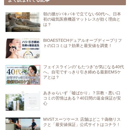
朝の腰がバキバキで立てない50代へ。日本
初の磁気医療機器マットレスが効く理由と
は？
BIOAESTECHデュアルオーブディープリフ
トの口コミは？効果と最安値を調査！
フェイスラインの“もたつき”が気になる40代
へ。自宅ですっきり引き締める最新EMSケ
アとは？
あきゅらいず「嘘ばかり」？宗教・悪い口
コミの苦情はある？40日間の返金保証が安
心
MVSTスーツケース 店舗はどこ？偽物リス
クと「最安値保証」公式サイトはコチラ！