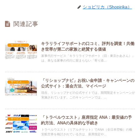
ショピリカ（Shopirika）
関連記事
キラリライフサポートの口コミ、評判を調査！共働
サービス関連
き世帯が第二の家族と絶賛する価値
家事代行サービス「キラリライフサポート（旧：東京かあさん）」
は、単なる家事の代行に留まらない「寄り添...
「リショップナビ」お祝い金申請・キャンペーンの
サービス関連
公式サイト：退会方法、マイページ
現在、リショップナビの公式サイトでは、期間限定キャンペーンが
実施されています。このキャンペーンでは、...
「トラベルウエスト」座席指定 ANA：最安値の予
サービス関連
約方法、ANAの具体的な手続き
トラベルウエスト（リアルチケット）でANA（全日本空輸）の格
安航空券を検討されている方は、座席指定や...