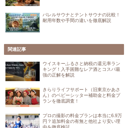
バレルサウナとテントサウナの比較！
耐用年数や手間の違いを徹底解説
関連記事
ウイスキーふるさと納税の還元率ラン
キング！入手困難なレア酒とコスパ最
強の正解を解説
きらりライフサポート（旧東京かあさ
ん）のベビーシッター補助金と料金プ
ランを徹底調査！
プロの撮影の料金プランは本当に6.9万
円？追加料金の有無と他社より安い理
由を徹底検証