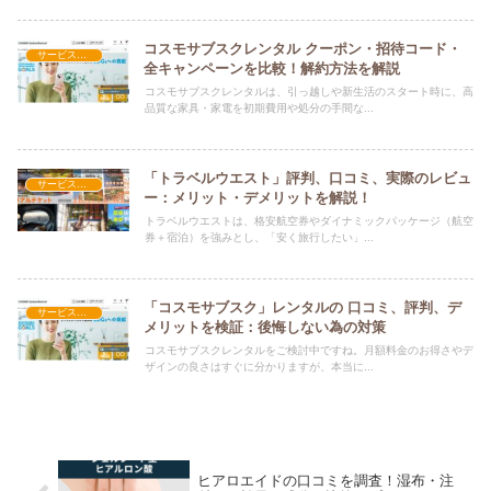
コスモサブスクレンタル クーポン・招待コード・
サービス関連
全キャンペーンを比較！解約方法を解説
コスモサブスクレンタルは、引っ越しや新生活のスタート時に、高
品質な家具・家電を初期費用や処分の手間な...
「トラベルウエスト」評判、口コミ、実際のレビュ
サービス関連
ー：メリット・デメリットを解説！
トラベルウエストは、格安航空券やダイナミックパッケージ（航空
券＋宿泊）を強みとし、「安く旅行したい」...
「コスモサブスク」レンタルの 口コミ、評判、デ
サービス関連
メリットを検証：後悔しない為の対策
コスモサブスクレンタルをご検討中ですね。月額料金のお得さやデ
ザインの良さはすぐに分かりますが、本当に...
ヒアロエイドの口コミを調査！湿布・注