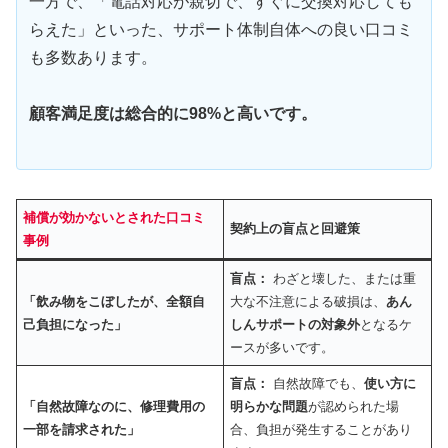
一方で、「電話対応が親切で、すぐに交換対応しても
らえた」といった、サポート体制自体への良い口コミ
も多数あります。
顧客満足度は総合的に98%と高いです。
補償が効かないとされた口コミ
契約上の盲点と回避策
事例
盲点：
わざと壊した、または重
「飲み物をこぼしたが、全額自
大な不注意による破損は、
あん
己負担になった」
しんサポートの対象外
となるケ
ースが多いです。
盲点：
自然故障でも、
使い方に
「自然故障なのに、修理費用の
明らかな問題
が認められた場
一部を請求された」
合、負担が発生することがあり