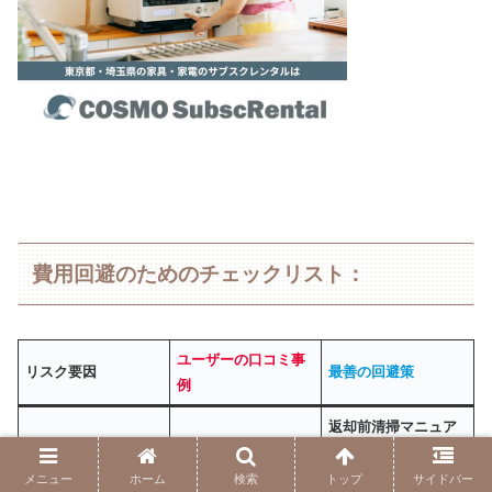
費用回避のためのチェックリスト：
ユーザーの口コミ事
リスク要因
最善の回避策
例
返却前清掃マニュア
ル：
冷蔵庫のパッキン、
メニュー
ホーム
検索
トップ
サイドバー
「冷蔵庫の中が汚い