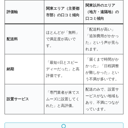
関東以外のエリア
関東エリア（主要都
評価軸
（地方・遠隔地）の
市部）の口コミ傾向
口コミ傾向
「配送料が高い」
ほとんどが「無料」
「追加費用がかかっ
配送料
で満足度が高いで
た」という声が見ら
す。
れます。
「届くまで時間がか
「最短○日とスピー
かった」「日程調整
納期
ディーだった」と高
が難しかった」とい
評価です。
う不満が多いです。
配送のみで、設置サ
「専門業者が来てス
ービスがない地域も
設置サービス
ムーズに設置してく
あり、不満につなが
れた」と高評価。
っています。