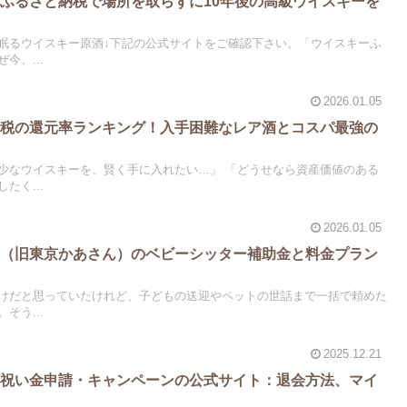
ふるさと納税で場所を取らずに10年後の高級ウイスキーを
眠るウイスキー原酒↓下記の公式サイトをご確認下さい。「ウイスキーふ
今、...
2026.01.05
納税の還元率ランキング！入手困難なレア酒とコスパ最強の
少なウイスキーを、賢く手に入れたい…」 「どうせなら資産価値のある
たく...
2026.01.05
ト（旧東京かあさん）のベビーシッター補助金と料金プラン
けだと思っていたけれど、子どもの送迎やペットの世話まで一括で頼めた
そう...
2025.12.21
お祝い金申請・キャンペーンの公式サイト：退会方法、マイ