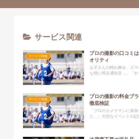
サービス関連
プロの撮影の口コミ
サービス関連
オリティ
お子さんの晴れ舞台、スマ
な時に鳴る通知音…。「やっ
プロの撮影の料金プラ
サービス関連
徹底検証
「プロのカメラマンに発表
た…」大切なイベントの記録