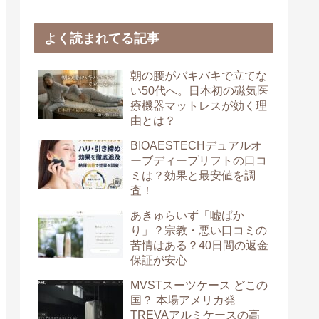
よく読まれてる記事
朝の腰がバキバキで立てな
い50代へ。日本初の磁気医
療機器マットレスが効く理
由とは？
BIOAESTECHデュアルオ
ーブディープリフトの口コ
ミは？効果と最安値を調
査！
あきゅらいず「嘘ばか
り」？宗教・悪い口コミの
苦情はある？40日間の返金
保証が安心
MVSTスーツケース どこの
国？ 本場アメリカ発
TREVAアルミケースの高