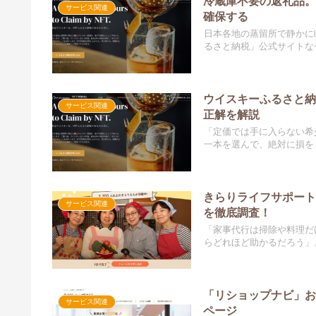
冷蔵庫不要の返礼品。
サービス関連
確保する
日本各地の蒸留所で静かに
るさと納税」公式サイトなぜ
ウイスキーふるさと
サービス関連
正解を解説
「定価では手に入らない希
一本を選んで、絶対に損をし
きらりライフサポー
サービス関連
を徹底調査！
「家事代行は掃除や料理だ
らどれほど助かるだろう」。
「リショップナビ」
サービス関連
ページ