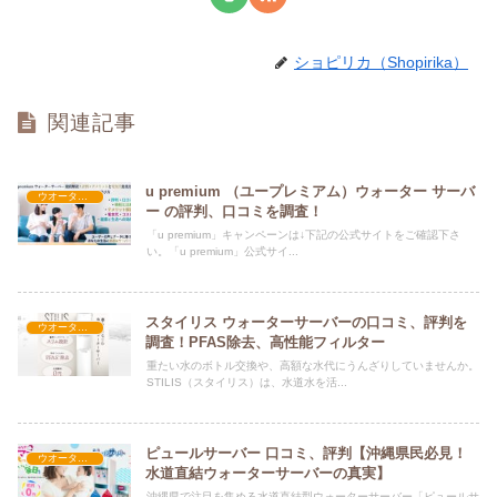
ショピリカ（Shopirika）
関連記事
u premium （ユープレミアム）ウォーター サーバ
ウオーターサーバー
ー の評判、口コミを調査！
「u premium」キャンペーンは↓下記の公式サイトをご確認下さ
い。「u premium」公式サイ...
スタイリス ウォーターサーバーの口コミ、評判を
ウオーターサーバー
調査！PFAS除去、高性能フィルター
重たい水のボトル交換や、高額な水代にうんざりしていませんか。
STILIS（スタイリス）は、水道水を活...
ピュールサーバー 口コミ、評判【沖縄県民必見！
ウオーターサーバー
水道直結ウォーターサーバーの真実】
沖縄県で注目を集める水道直結型ウォーターサーバー「ピュールサ