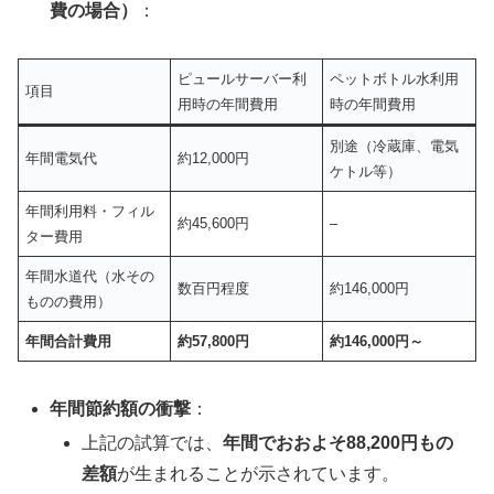
費の場合）
：
ピュールサーバー利
ペットボトル水利用
項目
用時の年間費用
時の年間費用
別途（冷蔵庫、電気
年間電気代
約12,000円
ケトル等）
年間利用料・フィル
約45,600円
–
ター費用
年間水道代（水その
数百円程度
約146,000円
ものの費用）
年間合計費用
約57,800円
約146,000円～
年間節約額の衝撃
：
上記の試算では、
年間でおおよそ88,200円もの
差額
が生まれることが示されています。