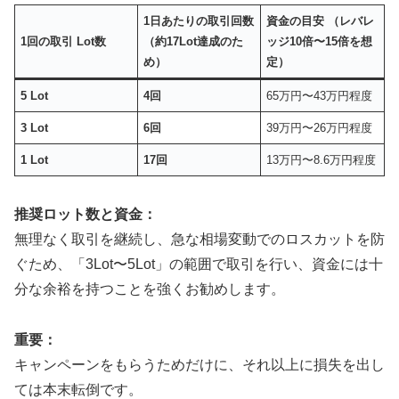
1日あたりの取引回数
資金の目安 （レバレ
1回の取引 Lot数
（約17Lot達成のた
ッジ10倍〜15倍を想
め）
定）
5 Lot
4回
65万円〜43万円程度
3 Lot
6回
39万円〜26万円程度
1 Lot
17回
13万円〜8.6万円程度
推奨ロット数と資金：
無理なく取引を継続し、急な相場変動でのロスカットを防
ぐため、「3Lot〜5Lot」の範囲で取引を行い、資金には十
分な余裕を持つことを強くお勧めします。
重要：
キャンペーンをもらうためだけに、それ以上に損失を出し
ては本末転倒です。