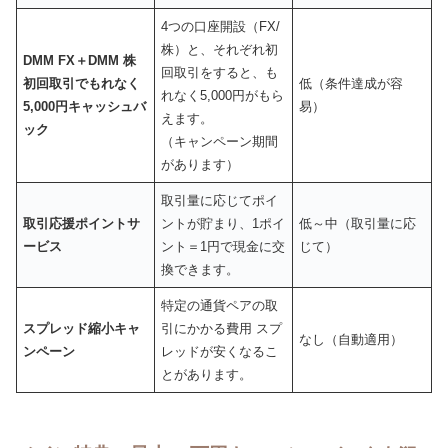
4つの口座開設（FX/
株）と、それぞれ初
DMM FX＋DMM 株
回取引をすると、も
初回取引でもれなく
低（条件達成が容
れなく5,000円がもら
5,000円キャッシュバ
易）
えます。
ック
（キャンペーン期間
があります）
取引量に応じてポイ
取引応援ポイントサ
ントが貯まり、1ポイ
低～中（取引量に応
ービス
ント＝1円で現金に交
じて）
換できます。
特定の通貨ペアの取
スプレッド縮小キャ
引にかかる費用 スプ
なし（自動適用）
ンペーン
レッドが安くなるこ
とがあります。