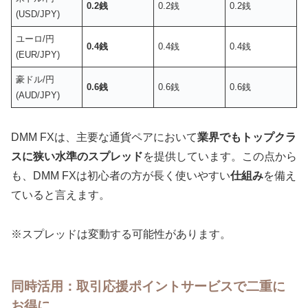
0.2銭
0.2銭
0.2銭
(USD/JPY)
ユーロ/円
0.4銭
0.4銭
0.4銭
(EUR/JPY)
豪ドル/円
0.6銭
0.6銭
0.6銭
(AUD/JPY)
DMM FXは、主要な通貨ペアにおいて
業界でもトップクラ
スに狭い水準のスプレッド
を提供しています。この点から
も、DMM FXは初心者の方が長く使いやすい
仕組み
を備え
ていると言えます。
※スプレッドは変動する可能性があります。
同時活用：取引応援ポイントサービスで二重に
お得に