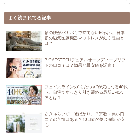
よく読まれてる記事
朝の腰がバキバキで立てない50代へ。日本
初の磁気医療機器マットレスが効く理由と
は？
BIOAESTECHデュアルオーブディープリフ
トの口コミは？効果と最安値を調査！
フェイスラインの“もたつき”が気になる40代
へ。自宅ですっきり引き締める最新EMSケ
アとは？
あきゅらいず「嘘ばかり」？宗教・悪い口
コミの苦情はある？40日間の返金保証が安
心