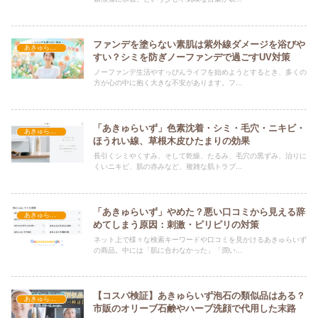
ファンデを塗らない素肌は紫外線ダメージを浴びや
あきゅらいず
すい？シミを防ぎノーファンデで過ごすUV対策
ノーファンデ生活やすっぴんライフを始めようとするとき、多くの
方が心の中に抱く大きな不安があります。フ...
「あきゅらいず」色素沈着・シミ・毛穴・ニキビ・
あきゅらいず
ほうれい線、草根木皮ひたまりの効果
長引くシミやくすみ、そして乾燥、たるみ、毛穴の黒ずみ、治りに
くいニキビ、肌の赤みなど、複雑な肌トラブ...
「あきゅらいず」やめた？悪い口コミから見える辞
あきゅらいず
めてしまう原因：刺激・ピリピリの対策
ネット上で様々な検索キーワードや口コミを見かけるあきゅらいず
の商品。中には「肌に合わなかった」「潤い...
【コスパ検証】あきゅらいず泡石の類似品はある？
あきゅらいず
市販のオリーブ石鹸やハーブ洗顔で代用した末路