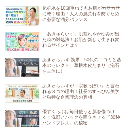
化粧水を10回重ねてもお肌がカサカサ
に乾く理由！大人の肌荒れを防ぐため
に必要な油分バランス
「あきゅらいず」肌荒れやかゆみが出
た時の対処法！お肌が新しく生まれ変
わるサインとは？
あきゅらいず 効果：50代の口コミと基
本のセレクト、草根木皮たまり（泡石
を主体に）
あきゅらいずが『宗教っぽい』と言わ
れる３つの理由！社長のすっぴん美学
と独特な企業理念の真相
優すくらぶは毎日使うと肌を傷つけ
る？洗顔とパックを両立させる『30秒
ハンドプレス』の秘密