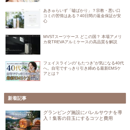
あきゅらいず「嘘ばかり」？宗教・悪い口
コミの苦情はある？40日間の返金保証が安
心
MVSTスーツケース どこの国？ 本場アメリ
カ発TREVAアルミケースの高品質を解説
フェイスラインの“もたつき”が気になる40代
へ。自宅ですっきり引き締める最新EMSケ
アとは？
新着記事
グランピング施設にバレルサウナを導
入！集客の目玉にするコツと費用