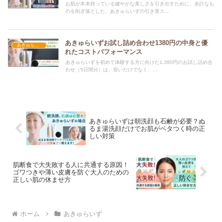
お肌が本来持っている健やかな美しさを引き出すために、余計なも
のを削ぎ落とした、あきゅらいずの引き算ス...
あきゅらいずお試し詰め合わせ1380円の中身と優
あきゅらいず
れたコストパフォーマンス
あきゅらいずを初めて体験する方に向けた1,380円のお試し詰め合
わせ（5日間分）は、安いだけでなく、...
あきゅらいずは朝洗顔も石鹸が必要？ぬ
るま湯洗顔だけでお肌がベタつく時の正
しい対策
肌断食で大失敗する人に共通する原因！
ゴワつきや薄い皮膚を防ぐ大人のための
正しい肌の休ませ方
ホーム
あきゅらいず