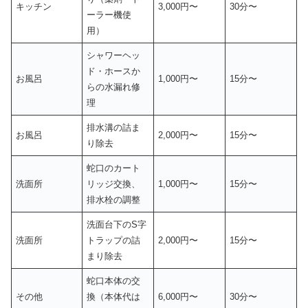
キッチン
3,000円〜
30分〜
ーラー機使
用）
シャワーヘッ
ド・ホースか
お風呂
1,000円〜
15分〜
らの水漏れ修
理
排水溝の詰ま
お風呂
2,000円〜
15分〜
り除去
蛇口のカート
洗面所
リッジ交換、
1,000円〜
15分〜
排水栓の調整
洗面台下のS字
洗面所
トラップの詰
2,000円〜
15分〜
まり除去
蛇口本体の交
その他
換（本体代は
6,000円〜
30分〜